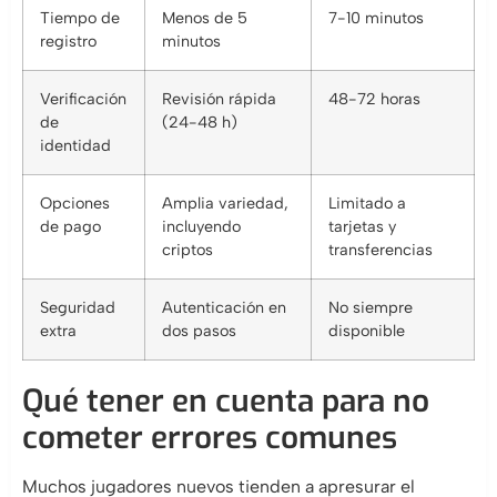
Tiempo de
Menos de 5
7-10 minutos
registro
minutos
Verificación
Revisión rápida
48-72 horas
de
(24-48 h)
identidad
Opciones
Amplia variedad,
Limitado a
de pago
incluyendo
tarjetas y
criptos
transferencias
Seguridad
Autenticación en
No siempre
extra
dos pasos
disponible
Qué tener en cuenta para no
cometer errores comunes
Muchos jugadores nuevos tienden a apresurar el