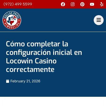
(972) 499 5599
Cómo completar la
configuración inicial en
Locowin Casino
correctamente
February 21, 2026