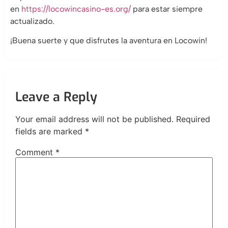
en
https://locowincasino-es.org/
para estar siempre
actualizado.
¡Buena suerte y que disfrutes la aventura en Locowin!
Leave a Reply
Your email address will not be published.
Required
fields are marked
*
Comment
*