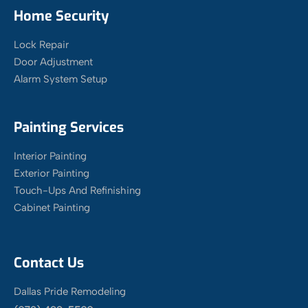
Home Security
Lock Repair
Door Adjustment
Alarm System Setup
Painting Services
Interior Painting
Exterior Painting
Touch-Ups And Refinishing
Cabinet Painting
Contact Us
Dallas Pride Remodeling