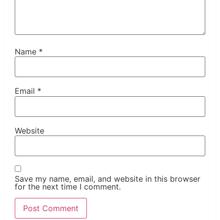
Name
*
Email
*
Website
Save my name, email, and website in this browser
for the next time I comment.