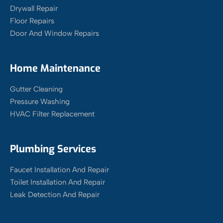
Drywall Repair
Floor Repairs
Door And Window Repairs
Home Maintenance
Gutter Cleaning
Pressure Washing
HVAC Filter Replacement
Plumbing Services
Faucet Installation And Repair
Toilet Installation And Repair
Leak Detection And Repair