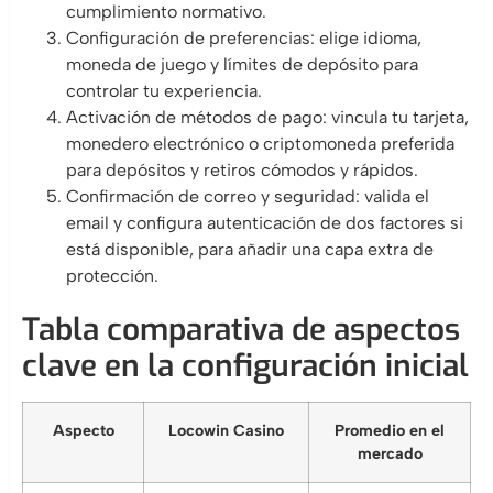
cumplimiento normativo.
Configuración de preferencias: elige idioma,
moneda de juego y límites de depósito para
controlar tu experiencia.
Activación de métodos de pago: vincula tu tarjeta,
monedero electrónico o criptomoneda preferida
para depósitos y retiros cómodos y rápidos.
Confirmación de correo y seguridad: valida el
email y configura autenticación de dos factores si
está disponible, para añadir una capa extra de
protección.
Tabla comparativa de aspectos
clave en la configuración inicial
Aspecto
Locowin Casino
Promedio en el
mercado