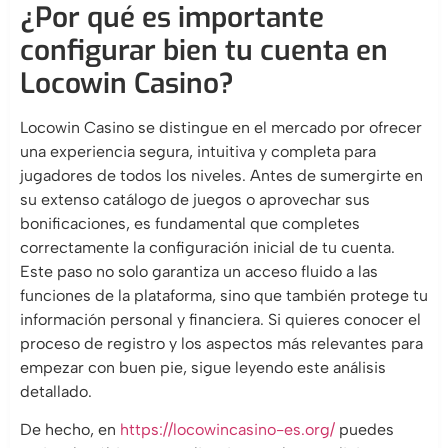
¿Por qué es importante
configurar bien tu cuenta en
Locowin Casino?
Locowin Casino se distingue en el mercado por ofrecer
una experiencia segura, intuitiva y completa para
jugadores de todos los niveles. Antes de sumergirte en
su extenso catálogo de juegos o aprovechar sus
bonificaciones, es fundamental que completes
correctamente la configuración inicial de tu cuenta.
Este paso no solo garantiza un acceso fluido a las
funciones de la plataforma, sino que también protege tu
información personal y financiera. Si quieres conocer el
proceso de registro y los aspectos más relevantes para
empezar con buen pie, sigue leyendo este análisis
detallado.
De hecho, en
https://locowincasino-es.org/
puedes