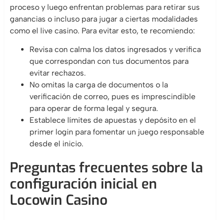
proceso y luego enfrentan problemas para retirar sus
ganancias o incluso para jugar a ciertas modalidades
como el live casino. Para evitar esto, te recomiendo:
Revisa con calma los datos ingresados y verifica
que correspondan con tus documentos para
evitar rechazos.
No omitas la carga de documentos o la
verificación de correo, pues es imprescindible
para operar de forma legal y segura.
Establece límites de apuestas y depósito en el
primer login para fomentar un juego responsable
desde el inicio.
Preguntas frecuentes sobre la
configuración inicial en
Locowin Casino